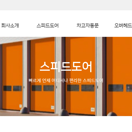
회사소개
스피드도어
차고자동문
오버헤드
인사말
산업용
차고자동문
산업
인증서
대형자동문
냉장도
스피드도어
오시는 길
호텔/생활시설
빠르게 언제 어디서나 편리한 스피드도어