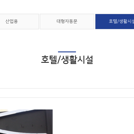
산업용
대형자동문
호텔/생활시
호텔/생활시설