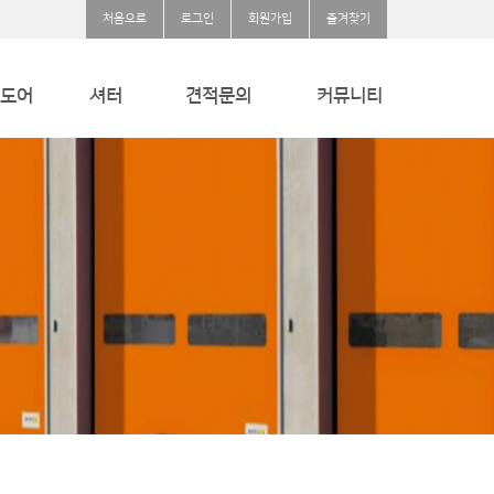
처음으로
로그인
회원가입
즐겨찾기
도어
셔터
견적문의
커뮤니티
용
내풍압셔터
견적문의
공지사항
크씰
방폭셔터
질문과답변
방화셔터/스크린셔터
자유게시판
웨이브셔터
단열셔터
방범셔터