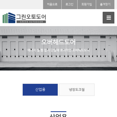
처음으로
로그인
회원가입
즐겨찾기
오버헤드도어
에너지 셀 틈 없이 단열에 효과적인 오버헤드도어
산업용
냉장도크씰