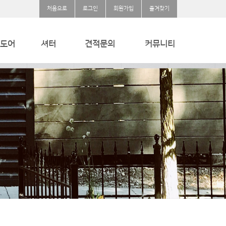
처음으로
로그인
회원가입
즐겨찾기
도어
셔터
견적문의
커뮤니티
용
내풍압셔터
견적문의
공지사항
크씰
방폭셔터
질문과답변
방화셔터/스크린셔터
자유게시판
웨이브셔터
단열셔터
방범셔터