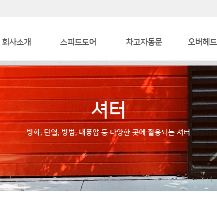
회사소개
스피드도어
차고자동문
오버헤드
인사말
산업용
차고자동문
산업
인증서
대형자동문
냉장도
셔터
오시는 길
호텔/생활시설
방화, 단열, 방범, 내풍압 등 다양한 곳에 활용되는 셔터