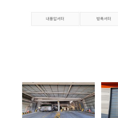
내풍압셔터
방폭셔터