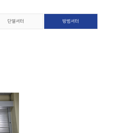
단열셔터
방범셔터