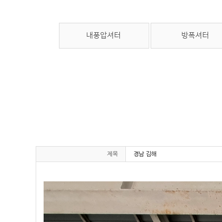
내풍압셔터
방폭셔터
제목
경남 김해