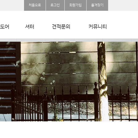
처음으로
로그인
회원가입
즐겨찾기
도어
셔터
견적문의
커뮤니티
용
내풍압셔터
견적문의
공지사항
크씰
방폭셔터
질문과답변
방화셔터/스크린셔터
자유게시판
웨이브셔터
단열셔터
방범셔터