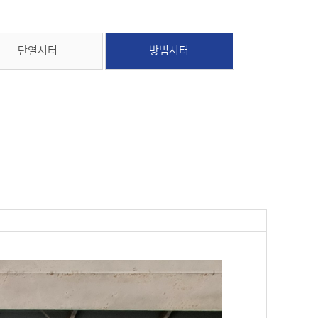
단열셔터
방범셔터