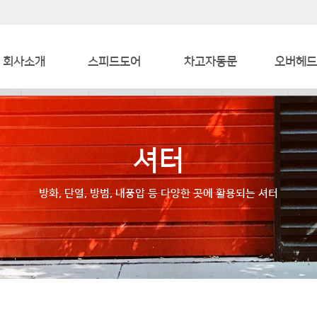
회사소개
스피드도어
차고자동문
오버헤드
인사말
산업용
차고자동문
산업
인증서
대형자동문
냉장도
셔터
오시는 길
호텔/생활시설
방화, 단열, 방범, 내풍압 등 다양한 곳에 활용되는 셔터