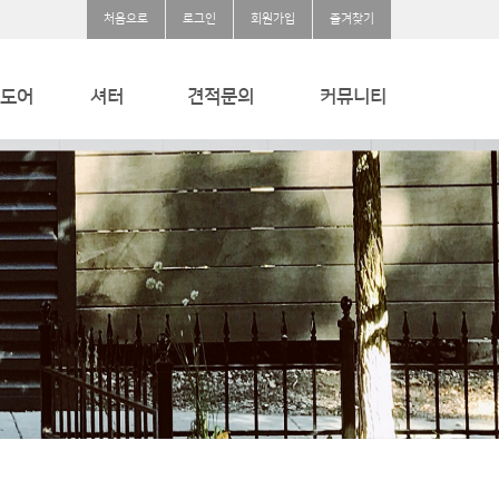
처음으로
로그인
회원가입
즐겨찾기
도어
셔터
견적문의
커뮤니티
용
내풍압셔터
견적문의
공지사항
크씰
방폭셔터
질문과답변
방화셔터/스크린셔터
자유게시판
웨이브셔터
단열셔터
방범셔터