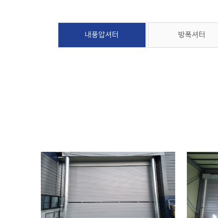
내풍압셔터
방폭셔터