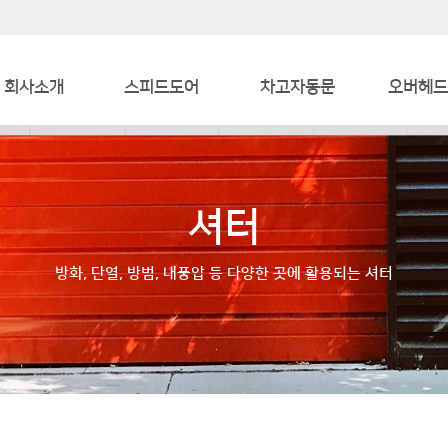
회사소개
스피드도어
차고자동문
오버헤드
인사말
산업용
차고자동문
산업
인증서
대형자동문
냉장도
셔터
오시는 길
호텔/생활시설
방화, 단열, 방범, 내풍압 등 다양한 곳에 활용되는 셔터